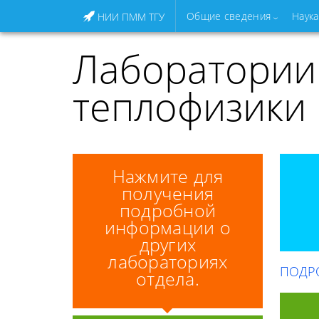
Общие сведения
Наука
НИИ ПММ ТГУ
Лаборатории 
теплофизики
Нажмите для
получения
подробной
информации о
других
лабораториях
ПОДР
отдела.