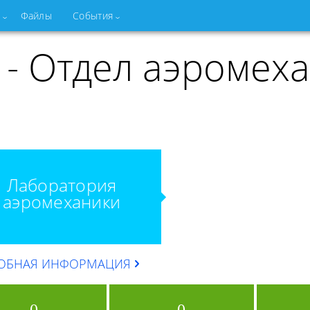
Файлы
События
- Отдел аэромеха
Лаборатория
аэромеханики
ОБНАЯ ИНФОРМАЦИЯ
0
0