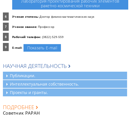
Лаборатория проектирования рабочих элементов
ракетно-космической техники
Ученая степень:
Доктор физико-математических наук
Ученое звание:
Профессор
Рабочий телефон:
(3822) 529-559
Показать E-mail
E-mail:
НАУЧНАЯ ДЕЯТЕЛЬНОСТЬ
Публикации.
Интеллектуальная собственность.
Проекты и гранты.
ПОДРОБНЕЕ
Советник РАРАН