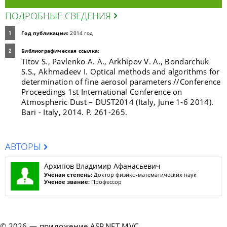
ПОДРОБНЫЕ СВЕДЕНИЯ
Год публикации:
2014 год
Библиографическая ссылка:
Titov S., Pavlenko A. A., Arkhipov V. A., Bondarchuk
S.S., Akhmadeev I. Optical methods and algorithms for
determination of fine aerosol parameters //Conference
Proceedings 1st International Conference on
Atmospheric Dust – DUST2014 (Italy, June 1-6 2014).
Bari - Italy, 2014. P. 261-265.
АВТОРЫ
Архипов Владимир Афанасьевич
Ученая степень:
Доктор физико-математических наук
Ученое звание:
Профессор
© 2026 — приложение ASP.NET MVC