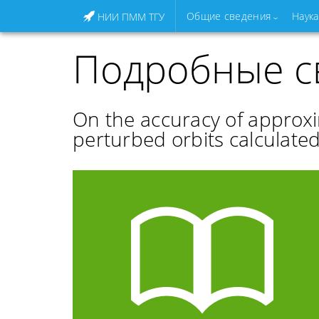
Общие сведения
Наука
НИИ ПММ ТГУ
Подробные с
On the accuracy of approxi
perturbed orbits calculate