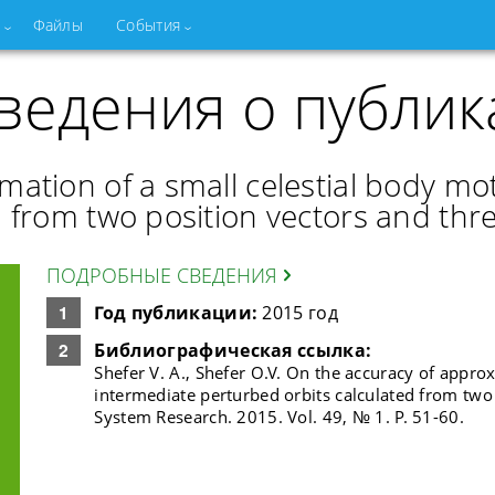
Файлы
События
ведения о публик
mation of a small celestial body mo
d from two position vectors and thr
ПОДРОБНЫЕ СВЕДЕНИЯ
Год публикации:
2015 год
Библиографическая ссылка:
Shefer V. A., Shefer O.V. On the accuracy of appro
intermediate perturbed orbits calculated from two 
System Research. 2015. Vol. 49, № 1. P. 51-60.