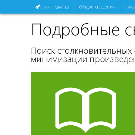
Общие сведения
Наука
НИИ ПММ ТГУ
Подробные с
Поиск столкновительных 
минимизации произведен