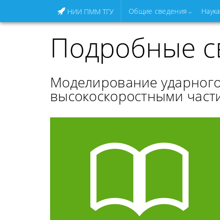
Общие сведения
Наука
НИИ ПММ ТГУ
Подробные с
Моделирование ударного
высокоскоростными част