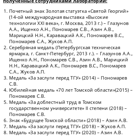
полученные сотрудниками лаборатории:
Почетный знак Золотая статуэтка «Святой Георгий»
(14-ой международная выставка «Высокие
технологии XXI века», г. Москва, 2013 г.) – Глазунов
А.А., Ищенко А.Н., Пономарев С.В., Азин А.В.,
Марицкий Н.Н., Каравацкий А.К., Пономарев В.С.,
Пономарев С.А., Жуков А.П.
Серебряная медаль (Петербургская техническая
ярмарка, г. Санкт-Петербург, 2013 г.). – Глазунов А.А.,
Ищенко А.Н., Пономарев С.В., Азин А.В., Марицкий
Н.Н., Каравацкий А.К., Пономарев В.С., Пономарев
С.А., Жуков А.П.
Медаль «За заслуги перед ТГУ» (2014) – Пономарев
С.В.
Юбилейная медаль «70 лет Томской области»(2015) –
Пономарев С.В.
Медаль «За доблестный труд в Томском
государственном университете» II степени (2018) –
Пономарев С.В.
Знак «Будущее Томской области» (2018) – Азин А.В.
Медаль «За заслуги перед ТГУ» (2018) – Жуков А.П.
Медаль «За заслуги перед ТГУ» (2020) – Азин А.В.