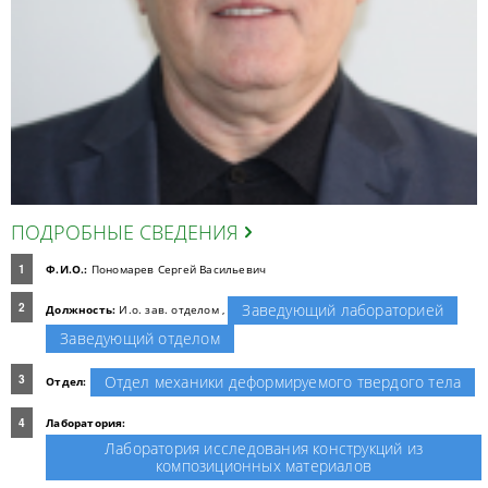
ПОДРОБНЫЕ СВЕДЕНИЯ
Ф.И.О.:
Пономарев Сергей Васильевич
Заведующий лабораторией
Должность:
И.о. зав. отделом ,
Заведующий отделом
Отдел механики деформируемого твердого тела
Отдел:
Лаборатория:
Лаборатория исследования конструкций из
композиционных материалов